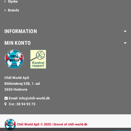
Styrke
Brands
INFORMATION
MIN KONTO
Chili World ApS
Bibliotekvej 53B, 1. sal
2650 Hvidovre
Email: info@chili-world.dk
Cvr.: 38 94 93 73
Chili World ApS © 2025 | Drevet af
chili-world.dk