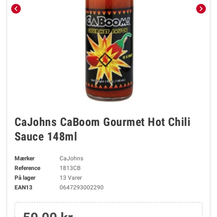
chevron_left
chevron_right
CaJohns CaBoom Gourmet Hot Chili
Sauce 148ml
Mærker
CaJohns
Reference
1813CB
På lager
13 Varer
EAN13
0647293002290