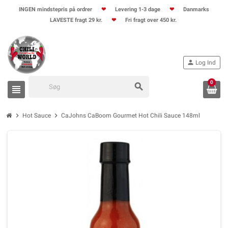
INGEN mindstepris på ordrer
❤
Levering 1-3 dage
❤
Danmarks
LAVESTE fragt 29 kr.
❤
Fri fragt over 450 kr.
person
Log Ind
0
search
view_headline
chevron_right
chevron_right
Hot Sauce
CaJohns CaBoom Gourmet Hot Chili Sauce 148ml