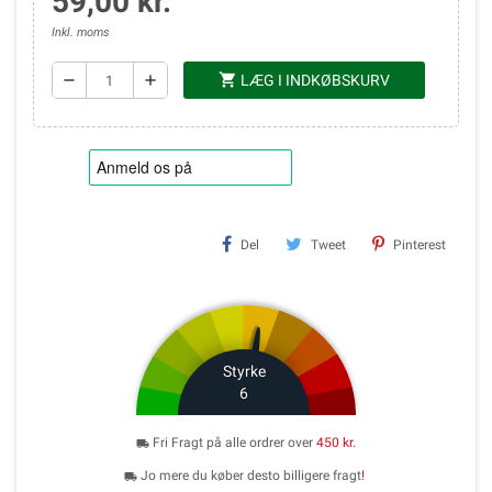
59,00 kr.
Inkl. moms
shopping_cart
remove
add
LÆG I INDKØBSKURV
Del
Tweet
Pinterest
Styrke
6
Fri Fragt på alle ordrer over
450 kr.
local_shipping
Jo mere du køber desto billigere fragt
!
local_shipping