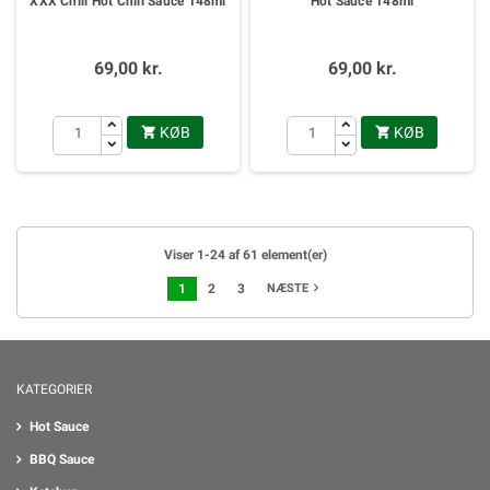
XXX Chili Hot Chili Sauce 148ml
Hot Sauce 148ml
69,00 kr.
69,00 kr.
KØB
KØB


Viser 1-24 af 61 element(er)
navigate_next
1
2
3
NÆSTE
KATEGORIER
Hot Sauce
BBQ Sauce