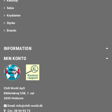
Ketchup
Salsa
Krydderier
Styrke
Brands
INFORMATION
MIN KONTO
Chili World ApS
Bibliotekvej 53B, 1. sal
2650 Hvidovre
Email: info@chili-world.dk
Cvr.: 38 94 93 73