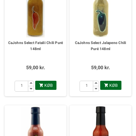
CaJohns Select Fatalii Chili Puré
CaJohns Select Jalapeno Chili
148ml
Puré 148ml
59,00 kr.
59,00 kr.
KØB
KØB

