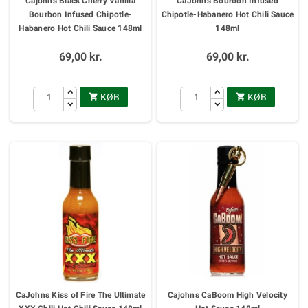
Cajohns Black Cherry Vanilla
CaJohns Bourbon Infused
Bourbon Infused Chipotle-
Chipotle-Habanero Hot Chili Sauce
Habanero Hot Chili Sauce 148ml
148ml
69,00 kr.
69,00 kr.
KØB
KØB


CaJohns Kiss of Fire The Ultimate
Cajohns CaBoom High Velocity