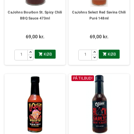
CaJohns Bourbon St. Spicy Chili
CaJohns Select Red Savina Chili
BBQ Sauce 473ml
Puré 148ml
69,00 kr.
69,00 kr.
KØB
KØB


PÅ TILBUD!