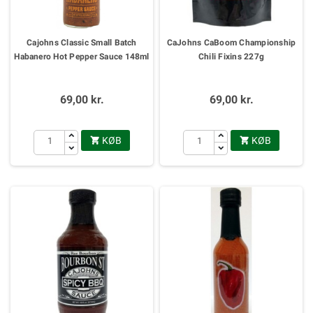
Cajohns Classic Small Batch
CaJohns CaBoom Championship
Habanero Hot Pepper Sauce 148ml
Chili Fixins 227g
69,00 kr.
69,00 kr.
KØB
KØB

