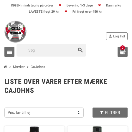
INGEN mindstepris på ordrer
❤
Levering 1-3 dage
❤
Danmarks
LAVESTE fragt 29 kr.
❤
Fri fragt over 450 kr.
person
Log Ind
0
search
view_headline
chevron_right
chevron_right
Mærker
CaJohns
LISTE OVER VARER EFTER MÆRKE
CAJOHNS
Pris, lav til høj
FILTRER