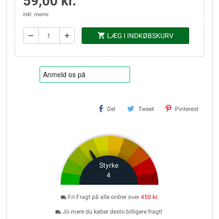
59,00 kr.
Inkl. moms
shopping_cart
remove
add
LÆG I INDKØBSKURV
Del
Tweet
Pinterest
Styrke
4
Fri Fragt på alle ordrer over
450 kr.
local_shipping
Jo mere du køber desto billigere fragt
!
local_shipping