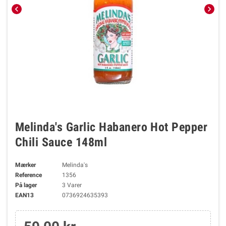
chevron_left
chevron_right
Melinda's Garlic Habanero Hot Pepper
Chili Sauce 148ml
Mærker
Melinda's
Reference
1356
På lager
3 Varer
EAN13
0736924635393