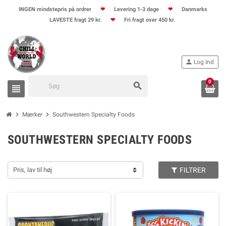
INGEN mindstepris på ordrer
❤
Levering 1-3 dage
❤
Danmarks
LAVESTE fragt 29 kr.
❤
Fri fragt over 450 kr.
person
Log Ind
0
search
view_headline
chevron_right
chevron_right
Mærker
Southwestern Specialty Foods
SOUTHWESTERN SPECIALTY FOODS
Pris, lav til høj
FILTRER