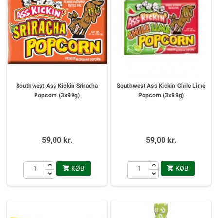
Southwest Ass Kickin Sriracha
Southwest Ass Kickin Chile Lime
Popcorn (3x99g)
Popcorn (3x99g)
59,00 kr.
59,00 kr.
KØB
KØB

