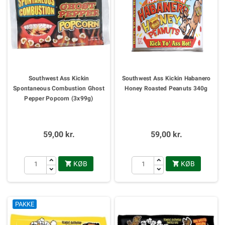
Southwest Ass Kickin
Southwest Ass Kickin Habanero
Spontaneous Combustion Ghost
Honey Roasted Peanuts 340g
Pepper Popcorn (3x99g)
59,00 kr.
59,00 kr.
KØB
KØB


PAKKE